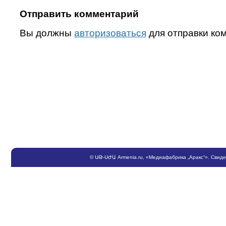
Отправить комментарий
Вы должны
авторизоваться
для отправки ко
©
ՍԹ
-
ՍԺԱ
Armenia.ru
, «Медиафабрика „Аракс“». Свид