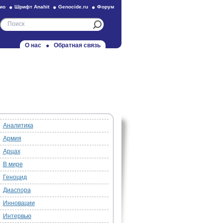
ио
Шрифт Anahit
Genocide.ru
Форум
О нас
Обратная связь
Аналитика
Армия
Арцах
В мире
Геноцид
Диаспора
Инновации
Интервью