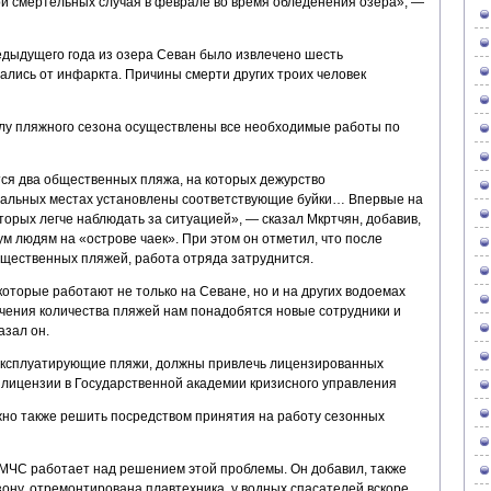
ри смертельных случая в феврале во время обледенения озера», —
едыдущего года из озера Севан было извлечено шесть
чались от инфаркта. Причины смерти других троих человек
алу пляжного сезона осуществлены все необходимые работы по
ся два общественных пляжа, на которых дежурство
стальных местах установлены соответствующие буйки… Впервые на
торых легче наблюдать за ситуацией», — сказал Мкртчян, добавив,
ум людям на «острове чаек». При этом он отметил, что после
щественных пляжей, работа отряда затруднится.
которые работают не только на Севане, но и на других водоемах
ичения количества пляжей нам понадобятся новые сотрудники и
азал он.
 эксплуатирующие пляжи, должны привлечь лицензированных
 лицензии в Государственной академии кризисного управления
жно также решить посредством принятия на работу сезонных
о МЧС работает над решением этой проблемы. Он добавил, также
езону, отремонтирована плавтехника, у водных спасателей вскоре