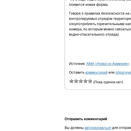
появится новая форма.
Говоря о правилах безопасности на 
контролируемых отрядом территориях
злоупотреблять горячительными нап
номера, по которым можно связаться
водно-спасательного отряда).
Источник:
АМИ «Новости-Армения»
Оставить
комментарий
или
обратную
(Пока оценок нет)
Отправить комментарий
Вы должны
авторизоваться
для отправ