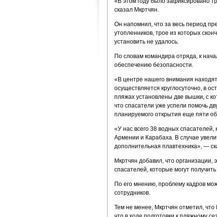
«В этом году было зафиксировано т
сказал Мкртчян.
Он напомнил, что за весь период пр
утопленников, трое из которых скон
установить не удалось.
По словам командира отряда, к нач
обеспечению безопасности.
«В центре нашего внимания находят
осуществляется круглосуточно, в о
пляжах установлены две вышки, с ко
что спасатели уже успели помочь дв
планируемого открытия еще пяти об
«У нас всего 38 водных спасателей, 
Армении и Карабаха. В случае увел
дополнительная плавтехника», — ск
Мкртчян добавил, что организации,
спасателей, которые могут получить
По его мнению, проблему кадров мо
сотрудников.
Тем не менее, Мкртчян отметил, чт
что в ходе подготовки к пляжному с