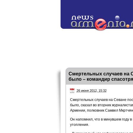
Смертельных случаев на С
было – командир спасотр
26 июня 2012, 15:32
Смертельных случаев на Севане посл
было, сказал во вторник журналист
Армении, полковник Самвел Мкртчян
Он напомнил, что в минувшем году в
утопления.