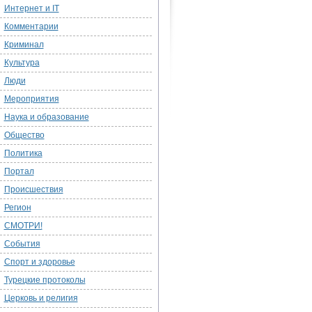
Интернет и IT
Комментарии
Криминал
Культура
Люди
Мероприятия
Наука и образование
Общество
Политика
Портал
Происшествия
Регион
СМОТРИ!
События
Спорт и здоровье
Турецкие протоколы
Церковь и религия