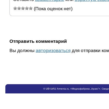
(Пока оценок нет)
Отправить комментарий
Вы должны
авторизоваться
для отправки ко
©
ՍԹ
-
ՍԺԱ
Armenia.ru
, «Медиафабрика „Аракс“». Свид