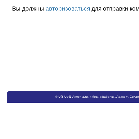
Вы должны
авторизоваться
для отправки ко
©
ՍԹ
-
ՍԺԱ
Armenia.ru
, «Медиафабрика „Аракс“». Свид