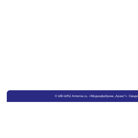
©
ՍԹ
-
ՍԺԱ
Armenia.ru
, «Медиафабрика „Аракс“». Свид