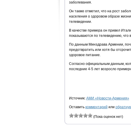
заболевания.
Он также отметил, что на рост заб
населения о здоровом образе жизни,
телевидении.
В качестве примера он привел Итал
показываются по телевидению, что 
По данным Минздрава Армении, поч
предотвратить или хотя бы отсрочит
здоровое питание.
Согласно официальным данным, коли
последние 4-5 лет возросло пример
Источник:
АМИ «Новости-Армения»
Оставить
комментарий
или
обратную
(Пока оценок нет)