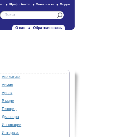
ио
Шрифт Anahit
Genocide.ru
Форум
О нас
Обратная связь
Аналитика
Армия
Арцах
В мире
Геноцид
Диаспора
Инновации
Интервью