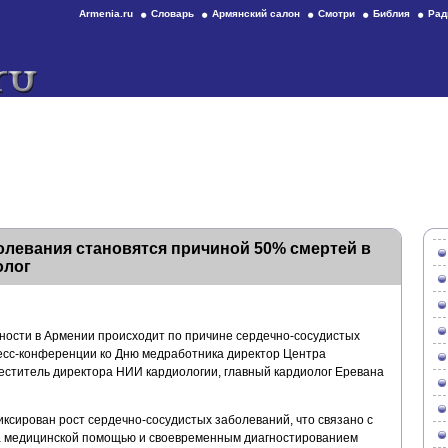
Armenia.ru
Словарь
Армянский салон
Смотри
Библия
Рад
левания становятся причиной 50% смертей в
олог
ности в Армении происходит по причине сердечно-сосудистых
пресс-конференции ко Дню медработника директор Центра
еститель директора НИИ кардиологии, главный кардиолог Еревана
иксирован рост сердечно-сосудистых заболеваний, что связано с
 медицинской помощью и своевременным диагностированием