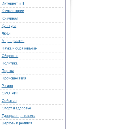
Интернет и IT
Комментарии
Криминал
Культура
Люди
Мероприятия
Наука и образование
Общество
Политика
Портал
Происшествия
Регион
СМОТРИ!
События
Спорт и здоровье
Турецкие протоколы
Церковь и религия