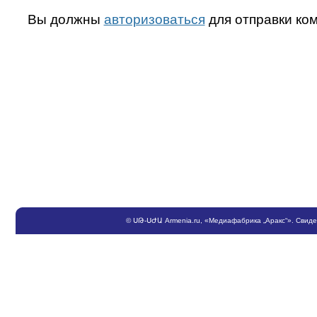
Вы должны
авторизоваться
для отправки ко
©
ՍԹ
-
ՍԺԱ
Armenia.ru
, «Медиафабрика „Аракс“». Свид