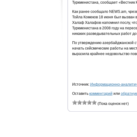
Туркменистана, сообщает «Вестник 
Как ранее сообщало NEWS.am, чрез
Тойла Комеков 18 июня был вызван 
Халаф Халафов напомнил послу, что
Туркменистана в 2008 году на перес
никаких разведывательных работ до
По утверждению азербайджанской ст
начать сейсмические работы на мес
выразила крайнее недовольство пов
Источник:
Информационно-аналитиче
Оставить
комментарий
или
обратную
(Пока оценок нет)