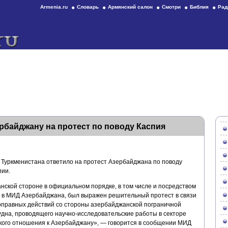
Armenia.ru
Словарь
Армянский салон
Смотри
Библия
Рад
рбайджану на протест по поводу Каспия
Туркменистана ответило на протест Азербайджана по поводу
пии.
нской стороне в официальном порядке, в том числе и посредством
 в МИД Азербайджана, был выражен решительный протест в связи
оправных действий со стороны азербайджанской пограничной
удна, проводящего научно-исследовательские работы в секторе
кого отношения к Азербайджану», — говорится в сообщении МИД