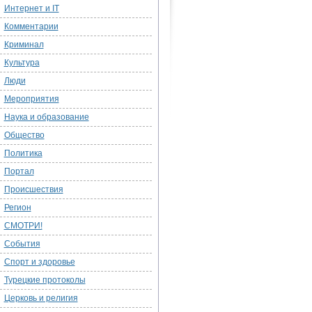
Интернет и IT
Комментарии
Криминал
Культура
Люди
Мероприятия
Наука и образование
Общество
Политика
Портал
Происшествия
Регион
СМОТРИ!
События
Спорт и здоровье
Турецкие протоколы
Церковь и религия