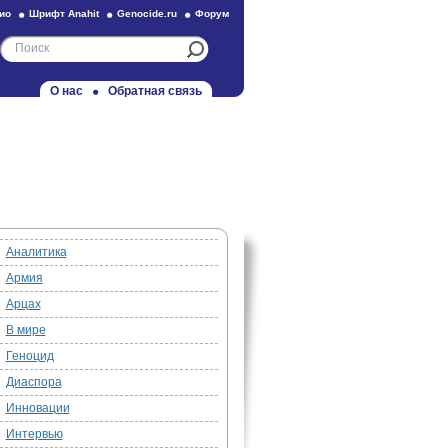
ио
Шрифт Anahit
Genocide.ru
Форум
О нас
Обратная связь
Аналитика
Армия
Арцах
В мире
Геноцид
Диаспора
Инновации
Интервью