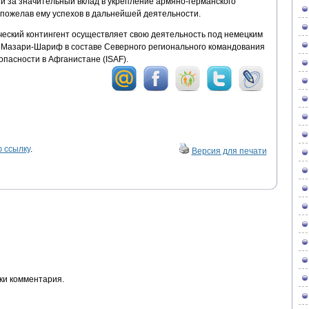
и за значительный вклад в укрепление армяно-германского
 пожелав ему успехов в дальнейшей деятельности.
еский контингент осуществляет свою деятельность под немецким
и Мазари-Шариф в составе Северного регионального командования
пасности в Афганистане (ISAF).
 ссылку
.
Версия для печати
ки комментария.