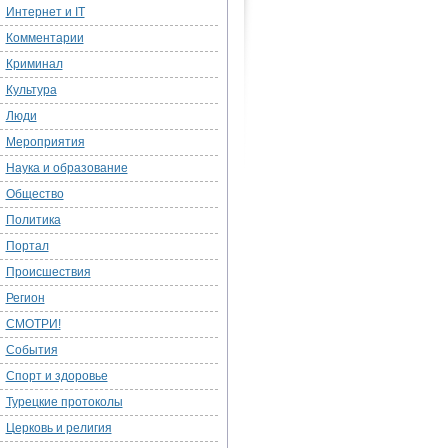
Интернет и IT
Комментарии
Криминал
Культура
Люди
Мероприятия
Наука и образование
Общество
Политика
Портал
Происшествия
Регион
СМОТРИ!
События
Спорт и здоровье
Турецкие протоколы
Церковь и религия