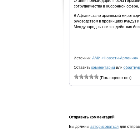
Оганян поблагодарил посла Германи
сотрудничества в оборонной сфере,
В Афганистане армянский миротворч
руководством в провинциях Кундуз 
Международных сил содействия безо
Источник:
АМИ «Новости-Армения»
Оставить
комментарий
или
обратную
(Пока оценок нет)
Отправить комментарий
Вы должны
авторизоваться
для отправ