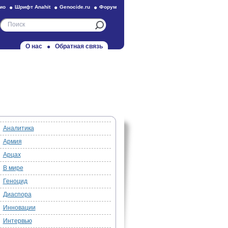
ио
Шрифт Anahit
Genocide.ru
Форум
О нас
Обратная связь
Аналитика
Армия
Арцах
В мире
Геноцид
Диаспора
Инновации
Интервью