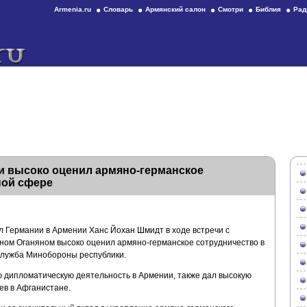
Armenia.ru
Словарь
Армянский салон
Смотри
Библия
Рад
и высоко оценил армяно-германское
ной сфере
Германии в Армении Ханс Йохан Шмидт в ходе встречи с
ом Оганяном высоко оценил армяно-германское сотрудничество в
служба Минобороны республики.
дипломатическую деятельность в Армении, также дал высокую
ев в Афганистане.