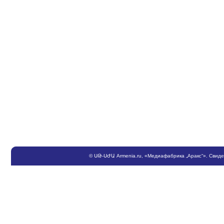
©
ՍԹ
-
ՍԺԱ
Armenia.ru
, «Медиафабрика „Аракс“». Свид