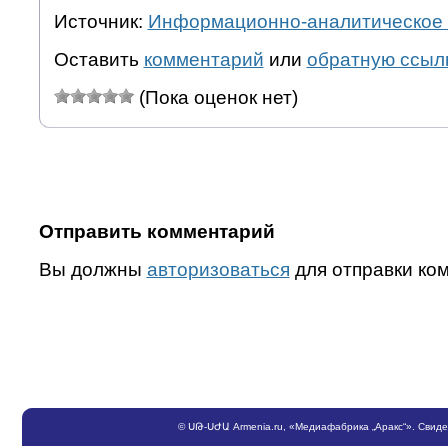
Источник:
Информационно-аналитическое 
Оставить
комментарий
или
обратную ссыл
(Пока оценок нет)
Отправить комментарий
Вы должны
авторизоваться
для отправки ко
©
ՍԹ
-
ՍԺԱ
Armenia.ru
, «Медиафабрика „Аракс“». Свид