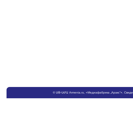
©
ՍԹ
-
ՍԺԱ
Armenia.ru
, «Медиафабрика „Аракс“». Свид