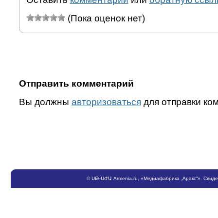
(Пока оценок нет)
Отправить комментарий
Вы должны
авторизоваться
для отправки ко
©
ՍԹ
-
ՍԺԱ
Armenia.ru
, «Медиафабрика „Аракс“». Свид