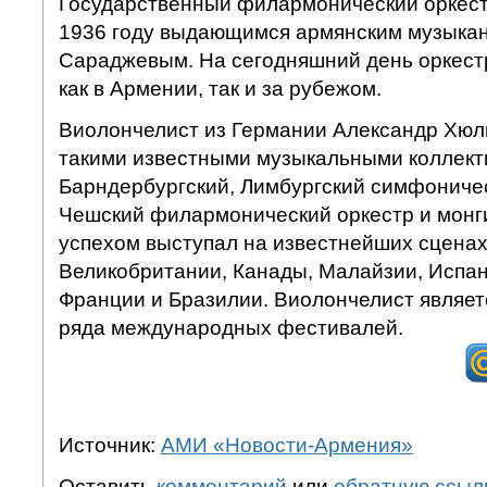
Государственный филармонический оркест
1936 году выдающимся армянским музыка
Сараджевым. На сегодняшний день оркестр
как в Армении, так и за рубежом.
Виолончелист из Германии Александр Хюл
такими известными музыкальными коллекти
Барндербургский, Лимбургский симфоничес
Чешский филармонический оркестр и монги
успехом выступал на известнейших сценах
Великобритании, Канады, Малайзии, Испан
Франции и Бразилии. Виолончелист являет
ряда международных фестивалей.
Источник:
АМИ «Новости-Армения»
Оставить
комментарий
или
обратную ссыл