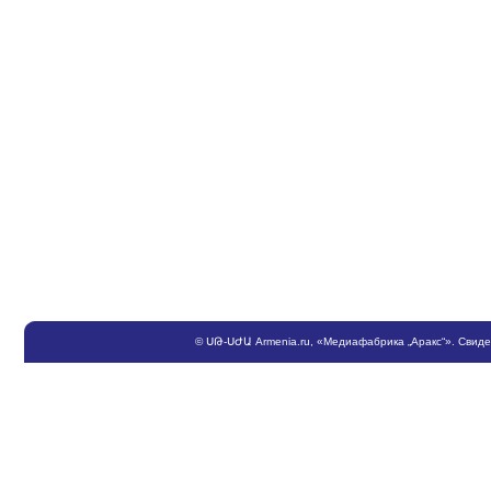
©
ՍԹ
-
ՍԺԱ
Armenia.ru
, «Медиафабрика „Аракс“». Свид