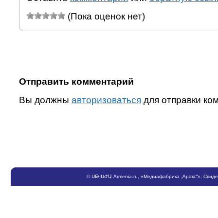
(Пока оценок нет)
Отправить комментарий
Вы должны
авторизоваться
для отправки ко
©
ՍԹ
-
ՍԺԱ
Armenia.ru
, «Медиафабрика „Аракс“». Свид