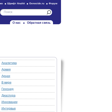
ио
Шрифт Anahit
Genocide.ru
Форум
О нас
Обратная связь
Аналитика
Армия
Арцах
В мире
Геноцид
Диаспора
Инновации
Интервью