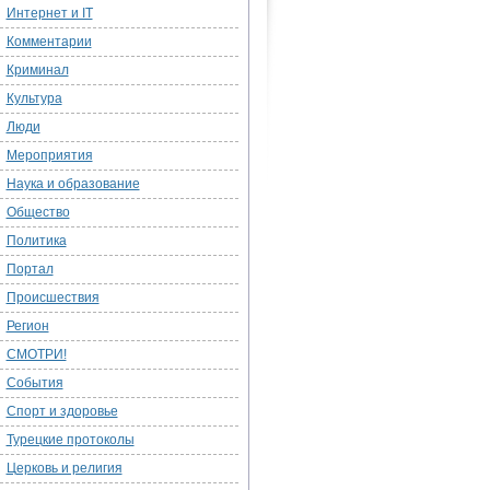
Интернет и IT
Комментарии
Криминал
Культура
Люди
Мероприятия
Наука и образование
Общество
Политика
Портал
Происшествия
Регион
СМОТРИ!
События
Спорт и здоровье
Турецкие протоколы
Церковь и религия