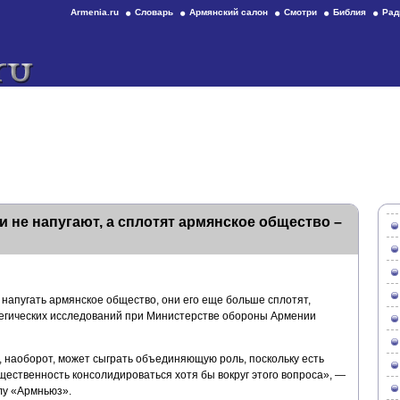
Armenia.ru
Словарь
Армянский салон
Смотри
Библия
Рад
 не напугают, а сплотят армянское общество –
напугать армянское общество, они его еще больше сплотят,
егических исследований при Министерстве обороны Армении
а, наоборот, может сыграть объединяющую роль, поскольку есть
щественность консолидироваться хотя бы вокруг этого вопроса», —
лу «Армньюз».