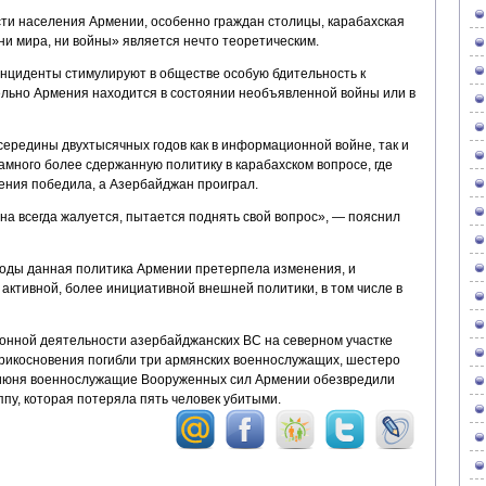
сти населения Армении, особенно граждан столицы, карабахская
и мира, ни войны» является нечто теоретическим.
инциденты стимулируют в обществе особую бдительность к
тельно Армения находится в состоянии необъявленной войны или в
о середины двухтысячных годов как в информационной войне, так и
много более сдержанную политику в карабахском вопросе, где
мения победила, а Азербайджан проиграл.
на всегда жалуется, пытается поднять свой вопрос», — пояснил
 годы данная политика Армении претерпела изменения, и
активной, более инициативной внешней политики, в том числе в
ионной деятельности азербайджанских ВС на северном участке
рикосновения погибли три армянских военнослужащих, шестеро
 5 июня военнослужащие Вооруженных сил Армении обезвредили
пу, которая потеряла пять человек убитыми.