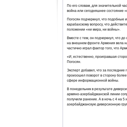
По его словам, для значительной ча
война или сегодняшнее состояние «н
Погосян подчеркнул, что подобные 
карабахскому вопросу, что действи
положении «ни мира, ни войны».
Вместе с тем, он подчеркнул, что д
на внешнем фронте Армения вела на
частично играл фактор того, что Ар
«И, естественно, проигравшая сторо
Погосян.
Эксперт добавил, что за последние
произошел поворот в сторону более 
сфере информационной войны.
В понедельник в результате диверс
армяно-азербайджанской линии соп
получили ранение. А в ночь с 4 на
азербайджанскую диверсионную груп