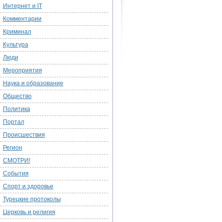
Интернет и IT
Комментарии
Криминал
Культура
Люди
Мероприятия
Наука и образование
Общество
Политика
Портал
Происшествия
Регион
СМОТРИ!
События
Спорт и здоровье
Турецкие протоколы
Церковь и религия