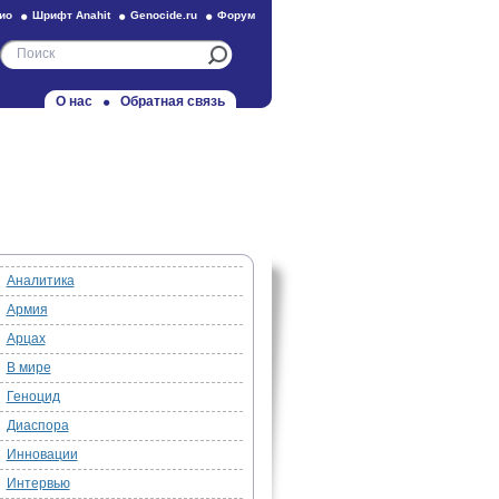
ио
Шрифт Anahit
Genocide.ru
Форум
О нас
Обратная связь
Аналитика
Армия
Арцах
В мире
Геноцид
Диаспора
Инновации
Интервью