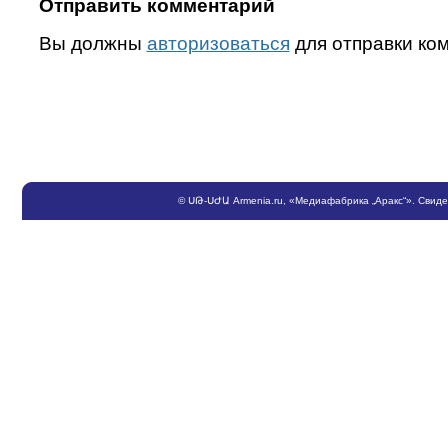
Отправить комментарий
Вы должны
авторизоваться
для отправки ко
©
ՍԹ
-
ՍԺԱ
Armenia.ru
, «Медиафабрика „Аракс“». Свид