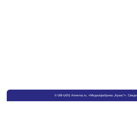
©
ՍԹ
-
ՍԺԱ
Armenia.ru
, «Медиафабрика „Аракс“». Свид