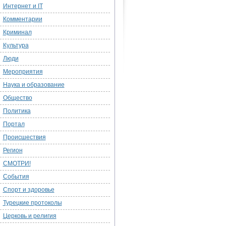
Интернет и IT
Комментарии
Криминал
Культура
Люди
Мероприятия
Наука и образование
Общество
Политика
Портал
Происшествия
Регион
СМОТРИ!
События
Спорт и здоровье
Турецкие протоколы
Церковь и религия