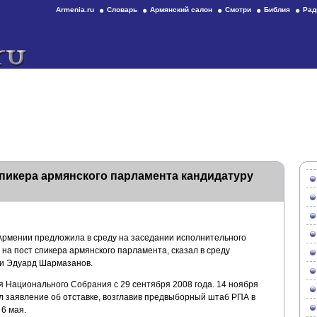
Armenia.ru
Словарь
Армянский салон
Смотри
Библия
Рад
пикера армянского парламента кандидатуру
рмении предложила в среду на заседании исполнительного
на пост спикера армянского парламента, сказал в среду
ии Эдуард Шармазанов.
 Национального Собрания с 29 сентября 2008 года. 14 ноября
л заявление об отставке, возглавив предвыборный штаб РПА в
6 мая.