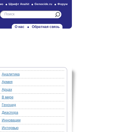
ио
Шрифт Anahit
Genocide.ru
Форум
О нас
Обратная связь
Аналитика
Армия
Арцах
В мире
Геноцид
Диаспора
Инновации
Интервью