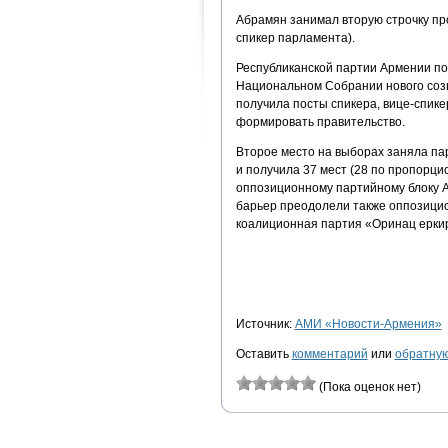
Абрамян занимал вторую строчку пр
спикер парламента).
Республиканской партии Армении по
Национальном Собрании нового созы
получила посты спикера, вице-спик
формировать правительство.
Второе место на выборах заняла па
и получила 37 мест (28 по пропорци
оппозиционному партийному блоку 
барьер преодолели также оппозицио
коалиционная партия «Оринац еркир
Источник:
АМИ «Новости-Армения»
Оставить
комментарий
или
обратную
(Пока оценок нет)