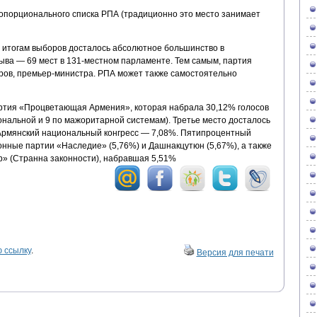
опорционального списка РПА (традиционно это место занимает
 итогам выборов досталось абсолютное большинство в
ва — 69 мест в 131-местном парламенте. Тем самым, партия
еров, премьер-министра. РПА может также самостоятельно
ртия «Процветающая Армения», которая набрала 30,12% голосов
ональной и 9 по мажоритарной системам). Третье место досталось
Армянский национальный конгресс — 7,08%. Пятипроцентный
нные партии «Наследие» (5,76%) и Дашнакцутюн (5,67%), а также
» (Странна законности), набравшая 5,51%
 ссылку
.
Версия для печати