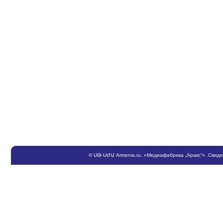
©
ՍԹ
-
ՍԺԱ
Armenia.ru
, «Медиафабрика „Аракс“». Свид