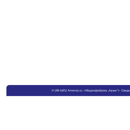
©
ՍԹ
-
ՍԺԱ
Armenia.ru
, «Медиафабрика „Аракс“». Свид