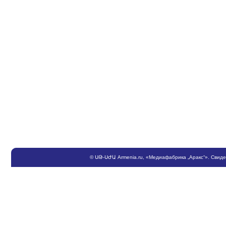
©
ՍԹ
-
ՍԺԱ
Armenia.ru
, «Медиафабрика „Аракс“». Свид