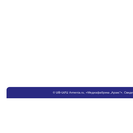
©
ՍԹ
-
ՍԺԱ
Armenia.ru
, «Медиафабрика „Аракс“». Свид