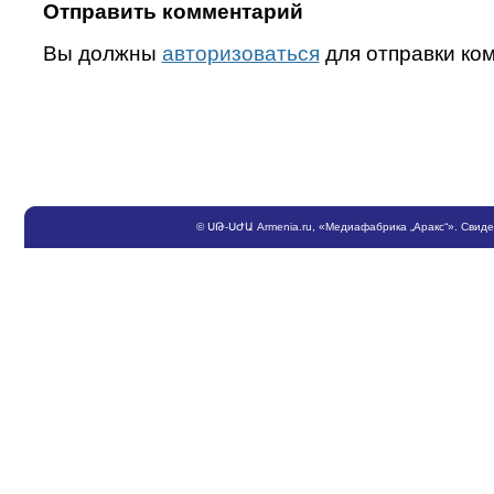
Отправить комментарий
Вы должны
авторизоваться
для отправки ко
©
ՍԹ
-
ՍԺԱ
Armenia.ru
, «Медиафабрика „Аракс“». Свид