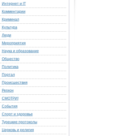
Интернет и IT
Комментарии
Криминал
Культура
Люди
Мероприятия
Наука и образование
Общество
Политика
Портал
Происшествия
Регион
СМОТРИ!
События
Спорт и здоровье
Турецкие протоколы
Церковь и религия