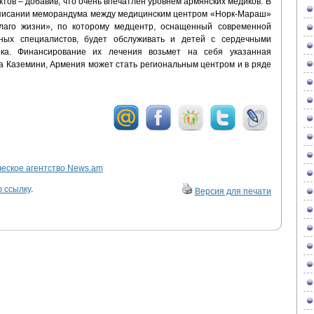
тов – добавив, что очень впечатлен уровнем армянских медиков. В
одписании меморандума между медицинским центром «Норк-Мараш»
лаго жизни», по которому медцентр, оснащенный современной
ных специалистов, будет обслуживать и детей с сердечными
ка. Финансирование их лечения возьмет на себя указанная
а Каземини, Армения может стать региональным центром и в ряде
ское агентство News.am
 ссылку
.
Версия для печати