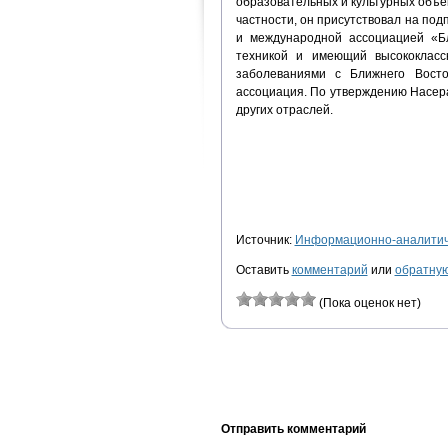
образовательных и культурных объек
частности, он присутствовал на п
и международной ассоциацией «Б
техникой и имеющий высококласс
заболеваниями с Ближнего Восто
ассоциация. По утверждению Насер
других отраслей.
Источник:
Информационно-аналитиче
Оставить
комментарий
или
обратную
(Пока оценок нет)
Отправить комментарий