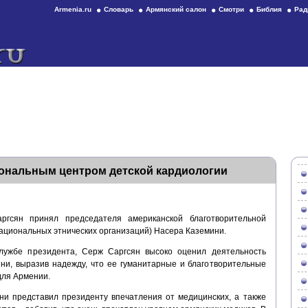
Armenia.ru
Словарь
Армянский салон
Смотри
Библия
Рад
иональным центром детской кардиологии
гсян принял председателя американской благотворительной
ациональных этнических организаций) Насера Каземини.
лужбе президента, Серж Саргсян высоко оценил деятельность
ини, выразив надежду, что ее гуманитарные и благотворительные
для Армении.
и представил президенту впечатления от медицинских, а также