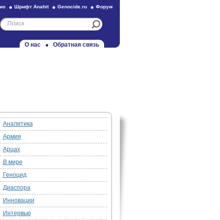
ио
Шрифт Anahit
Genocide.ru
Форум
О нас
Обратная связь
Аналитика
Армия
Арцах
В мире
Геноцид
Диаспора
Инновации
Интервью