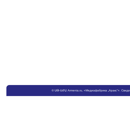
©
ՍԹ
-
ՍԺԱ
Armenia.ru
, «Медиафабрика „Аракс“». Свид