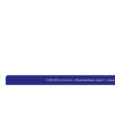
©
ՍԹ
-
ՍԺԱ
Armenia.ru
, «Медиафабрика „Аракс“». Свид