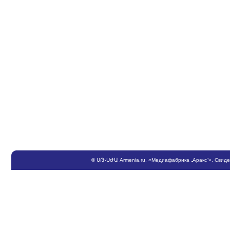
©
ՍԹ
-
ՍԺԱ
Armenia.ru
, «Медиафабрика „Аракс“». Свид