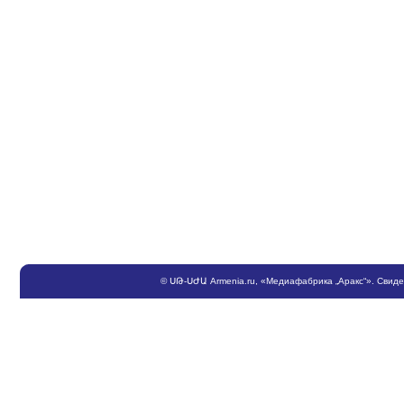
©
ՍԹ
-
ՍԺԱ
Armenia.ru
, «Медиафабрика „Аракс“». Свид