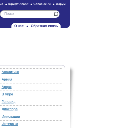
ио
Шрифт Anahit
Genocide.ru
Форум
О нас
Обратная связь
Аналитика
Армия
Арцах
В мире
Геноцид
Диаспора
Инновации
Интервью