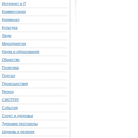
Интернет и IT
Комментарии
Криминал
Культура
Люди
Мероприятия
Наука и образование
Общество
Политика
Портал
Происшествия
Регион
СМОТРИ!
События
Спорт и здоровье
Турецкие протоколы
Церковь и религия