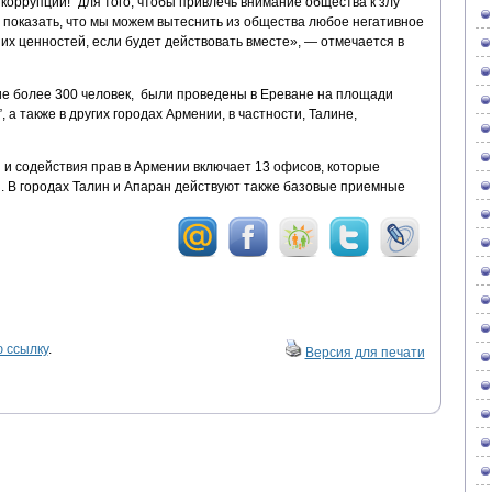
коррупции!” для того, чтобы привлечь внимание общества к злу
 показать, что мы можем вытеснить из общества любое негативное
их ценностей, если будет действовать вместе», — отмечается в
ие более 300 человек, были проведены в Ереване на площади
 а также в других городах Армении, в частности, Талине,
и содействия прав в Армении включает 13 офисов, которые
. В городах Талин и Апаран действуют также базовые приемные
 ссылку
.
Версия для печати