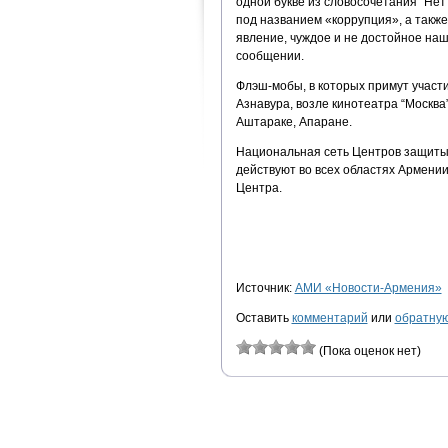
одной букве из словосочетания “Нет 
под названием «коррупция», а также
явление, чуждое и не достойное наш
сообщении.
Флэш-мобы, в которых примут участ
Азнавура, возле кинотеатра “Москва”,
Аштараке, Апаране.
Национальная сеть Центров защиты 
действуют во всех областях Армении
Центра.
Источник:
АМИ «Новости-Армения»
Оставить
комментарий
или
обратную
(Пока оценок нет)