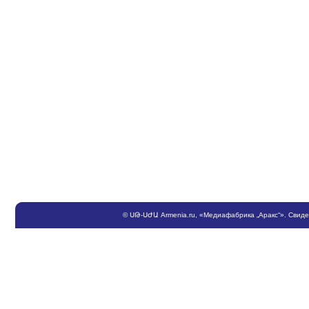
©
ՍԹ
-
ՍԺԱ
Armenia.ru
, «Медиафабрика „Аракс“». Свид