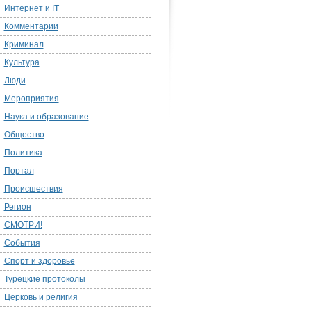
Интернет и IT
Комментарии
Криминал
Культура
Люди
Мероприятия
Наука и образование
Общество
Политика
Портал
Происшествия
Регион
СМОТРИ!
События
Спорт и здоровье
Турецкие протоколы
Церковь и религия