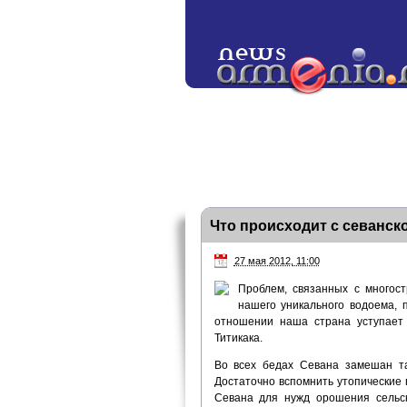
Что происходит с севанск
27 мая 2012, 11:00
Проблем, связанных с многос
нашего уникального водоема, 
отношении наша страна уступает
Титикака.
Во всех бедах Севана замешан та
Достаточно вспомнить утопические 
Севана для нужд орошения сельск