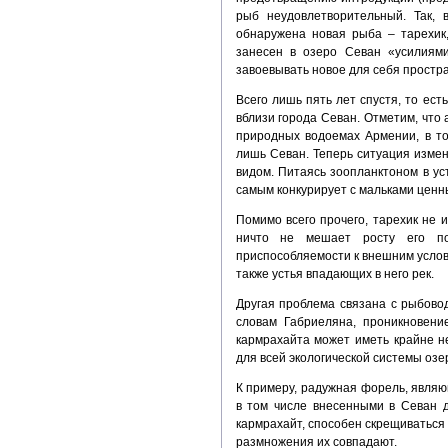
рыб неудовлетворительный. Так,
обнаружена новая рыба – тарехик
занесен в озеро Севан «усилиями
завоевывать новое для себя простра
Всего лишь пять лет спустя, то ест
вблизи города Севан. Отметим, что 
природных водоемах Армении, в т
лишь Севан. Теперь ситуация измен
видом. Питаясь зоопланктоном в ус
самым конкурирует с мальками ценн
Помимо всего прочего, тарехик не 
ничто не мешает росту его по
приспособляемости к внешним услов
также устья впадающих в него рек.
Другая проблема связана с рыбово
словам Габриеляна, проникновен
кармрахайта может иметь крайне н
для всей экологической системы оз
К примеру, радужная форель, явля
в том числе внесенными в Севан д
кармрахайт, способен скрещиваться 
размножения их совпадают.