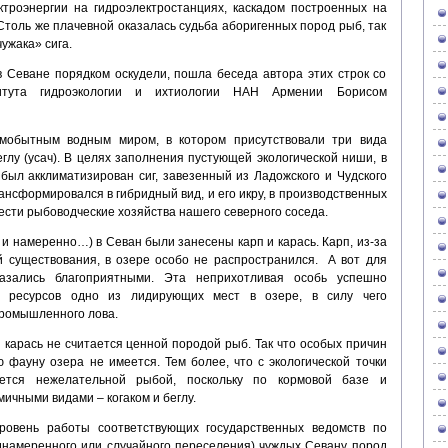
ктроэнергии на гидроэлектростанциях, каскадом построенных на
Столь же плачевной оказалась судьба аборигенных пород рыб, так
ужака» сига.
в Севане порядком оскудели, пошла беседа автора этих строк со
титута гидроэкологии и ихтиологии НАН Армении Борисом
амобытным водным миром, в котором присутствовали три вида
глу (усач). В целях заполнения пустующей экологической ниши, в
 был акклиматизирован сиг, завезенный из Ладожского и Чудского
рансформировался в гибридный вид, и его икру, в производственных
ести рыбоводческие хозяйства нашего северного соседа.
, и намеренно…) в Севан были занесены карп и карась. Карп, из-за
й существования, в озере особо не распространился. А вот для
азались благоприятными. Эта неприхотливая особь успешно
у ресурсов одно из лидирующих мест в озере, в силу чего
промышленного лова.
карась не считается ценной породой рыб. Так что особых причин
 фауну озера не имеется. Тем более, что с экологической точки
ется нежелательной рыбой, поскольку по кормовой базе и
мичными видами – когаком и беглу.
ровень работы соответствующих государственных ведомств по
намеренного или случайного переселения) чуждых Севану пород