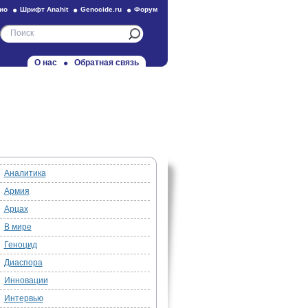
ио
Шрифт Anahit
Genocide.ru
Форум
О нас
Обратная связь
Аналитика
Армия
Арцах
В мире
Геноцид
Диаспора
Инновации
Интервью