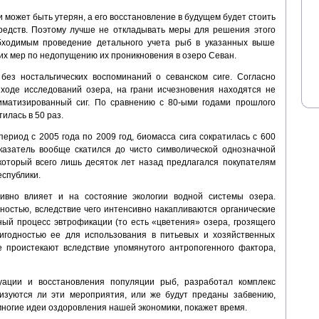
и может быть утерян, а его восстановление в будущем будет стоить
редств. Поэтому лучше не откладывать меры для решения этого
обходимым проведение детального учета рыб в указанных выше
их мер по недопущению их проникновения в озеро Севан.
без ностальгических воспоминаний о севанском сиге. Согласно
ходе исследований озера, на грани исчезновения находятся не
лиматизированный сиг. По сравнению с 80-ыми годами прошлого
илась в 50 раз.
период с 2005 года по 2009 год, биомасса сига сократилась с 600
казатель вообще скатился до чисто символической однозначной
 который всего лишь десяток лет назад предлагался покупателям
еспублики.
ивно влияет и на состояние экологии водной системы озера.
ностью, вследствие чего интенсивно накапливаются органические
ный процесс эвтрофикации (то есть «цветения» озера, грозящего
игодностью ее для использования в питьевых и хозяйственных
е проистекают вследствие упомянутого антропогенного фактора,
уации и восстановления популяции рыб, разработал комплекс
лизуются ли эти мероприятия, или же будут преданы забвению,
многие идеи оздоровления нашей экономики, покажет время.