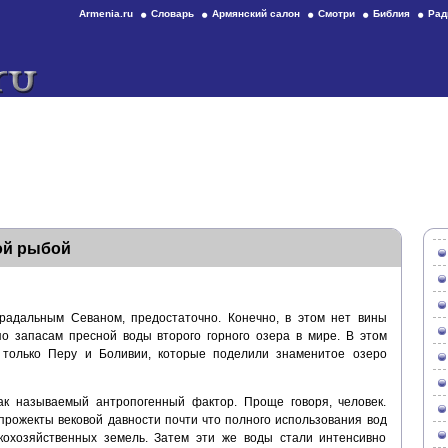
Armenia.ru
Словарь
Армянский салон
Смотри
Библия
Рад
ой рыбой
традальным Севаном, предостаточно. Конечно, в этом нет вины
по запасам пресной воды второго горного озера в мире. В этом
 только Перу и Боливии, которые поделили знаменитое озеро
к называемый антропогенный фактор. Проще говоря, человек.
прожекты вековой давности почти что полного использования вод
охозяйственных земель. Затем эти же воды стали интенсивно