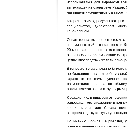
использоваться для выработки эле
вытекающей из озера реке Раздан. 
называемых «эндемиков», а также «ч
Как раз о рыбах, ресурсы которых 
специалистом, директором Инс
Габриеляном.
Севан всегда выделялся своим с
эндемичных рыб – ишхан, когак и бе
20-ых годах прошлого века в озере
озер России. В горном Севане сиг т
целях, впоследствии желали приобр
В конце же 80-ых случайно (а может
не благоприятных для себя услови
карася те же самые условия ок
размножилась, заняла по объем
автоматически вошла в группу рыб 
К сожалению, в пищевом отношении 
радоваться его внедрению в водную
зрения карась для Севана явля
воспроизводству конкурирует с энде
По мнению Бориса Габриеляна, у
предотвращению интродукции (пред