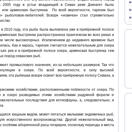
 в 2005 году в устье впадающей в Севан реки Дзкнагет была
, или армянская быстрянка. По всей вероятности, тарехик был
» рыболовов-любителей. Вскоре «новичок» стал стремительно
нство.
ь в 2010 году, эта рыба была выловлена уже в прибрежной полосе
армянская быстрянка распространена практически во всех реках и
ом числе высокогорных. Исключением до недавнего времени был
илась. Как и карась, тарехик считается нежелательным для озера
тьях рек и в прибрежной полосе озера, армянская быстрянка тем
ых пород севанских рыб.
имеет промыслового значения, из-за небольших размеров. Так что
пуляции в озере. По всей вероятности, в силу высокой
иям, эта рыбешка вскоре освоит всю прибрежную полосу Севана, а
дческими хозяйствами, расположенными поблизости от озера. По
ие в озеро разводимых этими хозяйствами радужной форели и
ежелательные последствия для ихтиофауны, а, следовательно, и
ера.
ющаяся хищным видом, может питаться мальками эндемичных рыб,
ля искусственного воспроизводства. Другой нежелательный вид,
с особями аборигенной расы гегаркуни, поскольку периоды и места