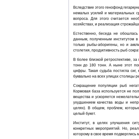
Вследствие этого генофонд гегаркун
немалых усилий и материальных с
вопроса. Для этого считается не
хозяйствах, и реализация строжайш
Естественно, беседа не обошлась 
данным, полученным институтом в 
только рыбы-аборигены, но и акк
столетия, продуктивность рыб сократ
В более близкой ретроспективе, за 
тонн до 180 тонн. А ныне этот по
цифры. Такая судьба постигла сиг,
буквально на всех улицах столицы р
Сокращение популяции рыб негат
Кормовая база используется не пол
вещества и ускоряется нежелатель
ухудшением качества воды и непр
целях). В общем, проблем, которы
целый букет.
Институт, в целях улучшения сит
конкретных мероприятий. Но, реа
которому в свое время подверглись 