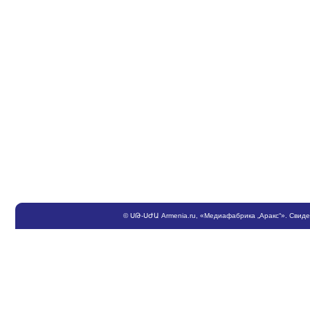
©
ՍԹ
-
ՍԺԱ
Armenia.ru
, «Медиафабрика „Аракс“». Свид