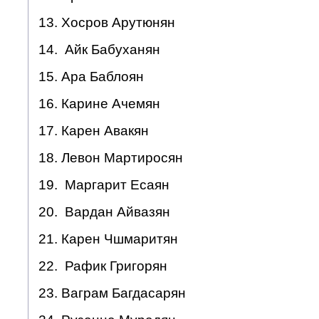
13. Хосров Арутюнян
14. Айк Бабуханян
15. Ара Баблоян
16. Карине Ачемян
17. Карен Авакян
18. Левон Мартиросян
19. Маргарит Есаян
20. Вардан Айвазян
21. Карен Чшмаритян
22. Рафик Григорян
23. Ваграм Багдасарян