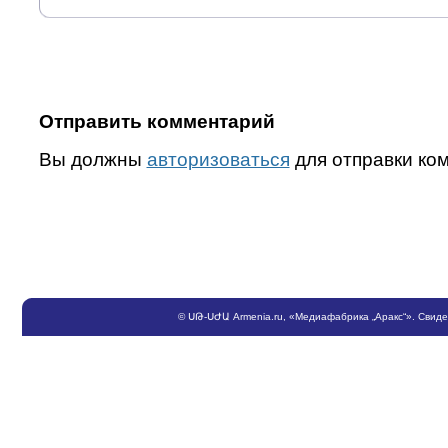
Отправить комментарий
Вы должны
авторизоваться
для отправки ко
©
ՍԹ
-
ՍԺԱ
Armenia.ru
, «Медиафабрика „Аракс“». Свид