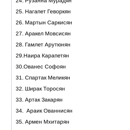
24. Рузанна Мурадян
25. Нагапет Геворкян
26. Мартын Саркисян
27. Аракел Мовсисян
28. Гамлет Арутюнян
29.Наира Карапетян
30.Ованес Софоян
31. Спартак Меликян
32. Ширак Торосян
33. Артак Закарян
34. Араик Ованнисян
35. Армен Мхитарян