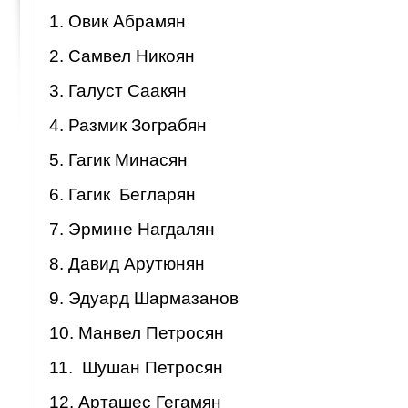
1. Овик Абрамян
2. Самвел Никоян
3. Галуст Саакян
4. Размик Зограбян
5. Гагик Минасян
6. Гагик Бегларян
7. Эрмине Нагдалян
8. Давид Арутюнян
9. Эдуард Шармазанов
10. Манвел Петросян
11. Шушан Петросян
12. Арташес Гегамян