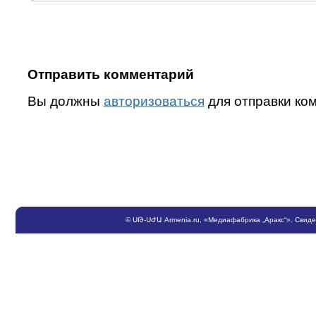
Отправить комментарий
Вы должны
авторизоваться
для отправки ко
©
ՍԹ
-
ՍԺԱ
Armenia.ru
, «Медиафабрика „Аракс“». Свид