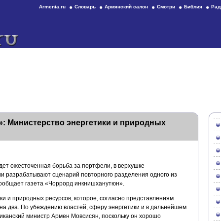
Armenia.ru
Словарь
Армянский салон
Смотри
Библия
Рад
: Министерство энергетики и природных
идет ожесточенная борьба за портфели, в верхушке
и разрабатывают сценарий повторного разделения одного из
 сообщает газета «Чоррорд инкнишханутюн».
ки и природных ресурсов, которое, согласно представлениям
на два. По убеждению властей, сферу энергетики и в дальнейшем
ликанский министр Армен Мовсисян, поскольку он хорошо