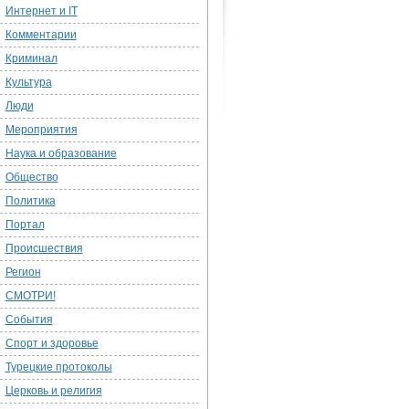
Интернет и IT
Комментарии
Криминал
Культура
Люди
Мероприятия
Наука и образование
Общество
Политика
Портал
Происшествия
Регион
СМОТРИ!
События
Спорт и здоровье
Турецкие протоколы
Церковь и религия