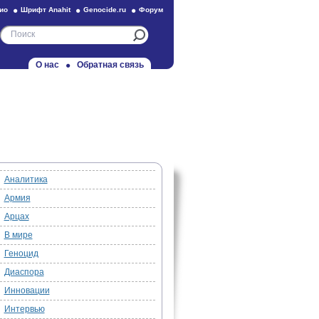
ио
Шрифт Anahit
Genocide.ru
Форум
О нас
Обратная связь
Аналитика
Армия
Арцах
В мире
Геноцид
Диаспора
Инновации
Интервью