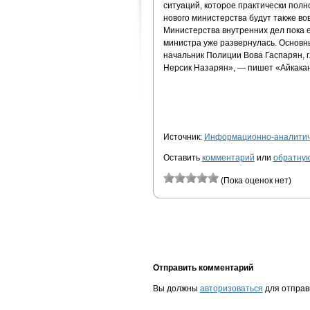
ситуаций, которое практически пол
нового министерства будут также во
Министерства внутренних дел пока 
министра уже развернулась. Основ
начальник Полиции Вова Гаспарян, 
Нерсик Назарян», — пишет «Айкака
Источник:
Информационно-аналитиче
Оставить
комментарий
или
обратную
(Пока оценок нет)
Отправить комментарий
Вы должны
авторизоваться
для отправ