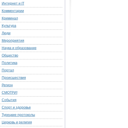
Интернет и IT
Комментарии
Криминал
Культура
Люди
Мероприятия
Наука и образование
Общество
Политика
Портал
Происшествия
Регион
СМОТРИ!
События
Спорт и здоровье
Турецкие протоколы
Церковь и религия