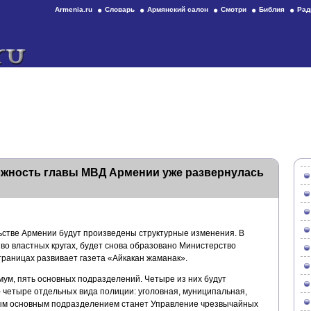
Armenia.ru
Словарь
Армянский салон
Смотри
Библия
Рад
лжность главы МВД Армении уже развернулась
стве Армении будут произведены структурные изменения. В
 во властных кругах, будет снова образовано Министерство
страницах развивает газета «Айкакан жаманак».
имум, пять основных подразделений. Четыре из них будут
– четыре отдельных вида полиции: уголовная, муниципальная,
тым основным подразделением станет Управление чрезвычайных