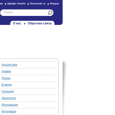
ио
Шрифт Anahit
Genocide.ru
Форум
О нас
Обратная связь
Аналитика
Армия
Арцах
В мире
Геноцид
Диаспора
Инновации
Интервью