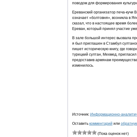
поводом для формирования культурн
Ереванский организатор печа-кучи Ва
означает «болтовня», возникла в Япо
сказал, что в настоящее время более
Ереван, который принял участие уже
В зале большой интерес вызвала пр
я был приглашен в Стамбул султаном
пишет историческую книгу, где говор
турецкий султан, Мехмед, пригласил
предоставив армянам преимущества 
изменилось.
Источник:
Информационно-аналитиче
Оставить
комментарий
или
обратную
(Пока оценок нет)