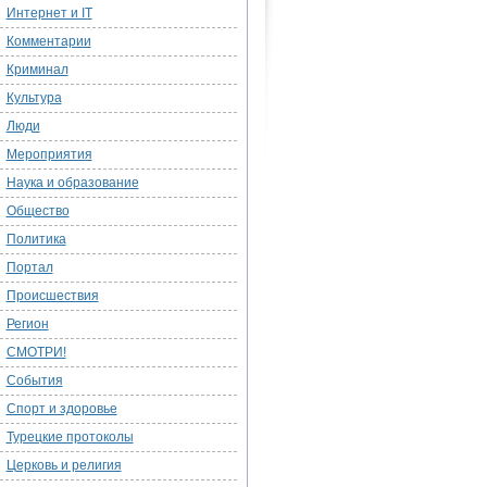
Интернет и IT
Комментарии
Криминал
Культура
Люди
Мероприятия
Наука и образование
Общество
Политика
Портал
Происшествия
Регион
СМОТРИ!
События
Спорт и здоровье
Турецкие протоколы
Церковь и религия