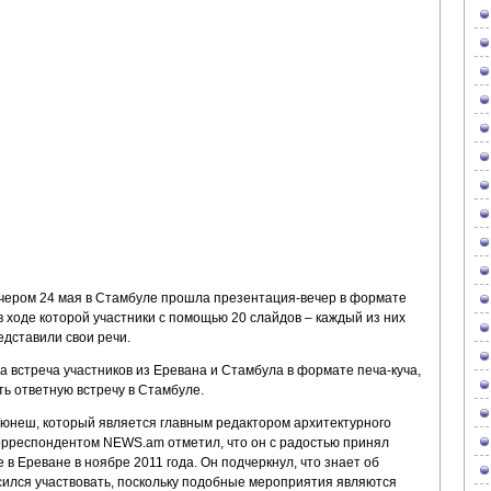
чером 24 мая в Стамбуле прошла презентация-вечер в формате
 в ходе которой участники с помощью 20 слайдов – каждый из них
дставили свои речи.
а встреча участников из Еревана и Стамбула в формате печа-куча,
ь ответную встречу в Стамбуле.
 Гюнеш, который является главным редактором архитектурного
корреспондентом NEWS.am отметил, что он с радостью принял
 в Ереване в ноябре 2011 года. Он подчеркнул, что знает об
сился участвовать, поскольку подобные мероприятия являются