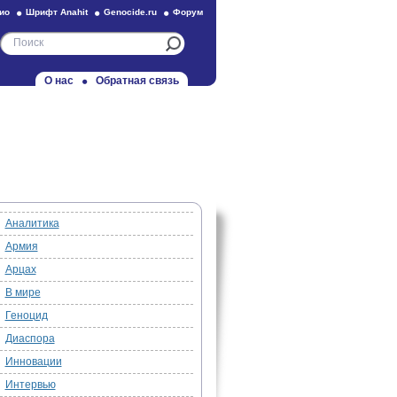
ио
Шрифт Anahit
Genocide.ru
Форум
О нас
Обратная связь
Аналитика
Армия
Арцах
В мире
Геноцид
Диаспора
Инновации
Интервью