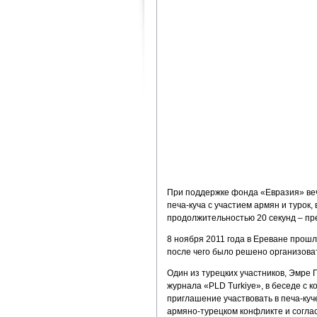
При поддержке фонда «Евразия» ве
печа-куча с участием армян и турок,
продолжительностью 20 секунд – пре
8 ноября 2011 года в Ереване прошл
после чего было решено организоват
Один из турецких участников, Эмре
журнала «PLD Turkiye», в беседе с 
приглашение участвовать в печа-куче
армяно-турецком конфликте и согла