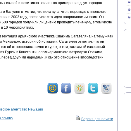
ых связей и позитивно влияют на примирение двух народов.
ге Балулян отметил, что печа-куча, что в переводе с японского
нии в 2003 году, после чего эта идея понравилась многим. Он
 500 городов получили лицензию проводить печа-кучу, в том числе
 в 10 мероприятиях.
езентация армянского участника Овакима Сагателяна на тему «Как
 Мехмедом: история об истории». Сагателян отметил, что он
ится об отношениях армян и турок, о том, как самый известный
 из Бурсы в Константинополь армянского патриарха Овакима,
перед другими народами, и как это отношение впоследствии
ское агентство News.am
 ссылку
.
Версия для печати