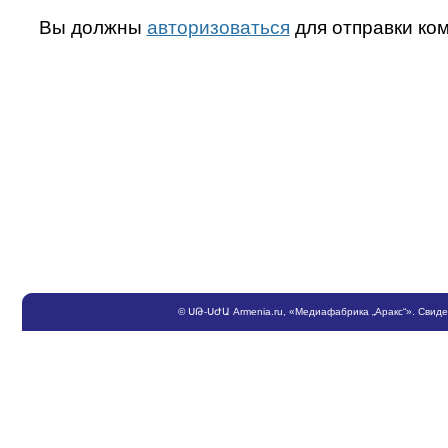
Вы должны
авторизоваться
для отправки ко
©
ՍԹ
-
ՍԺԱ
Armenia.ru
, «Медиафабрика „Аракс“». Свид