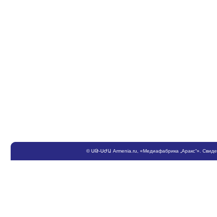
©
ՍԹ
-
ՍԺԱ
Armenia.ru
, «Медиафабрика „Аракс“». Свид