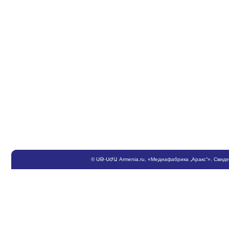
©
ՍԹ
-
ՍԺԱ
Armenia.ru
, «Медиафабрика „Аракс“». Свид