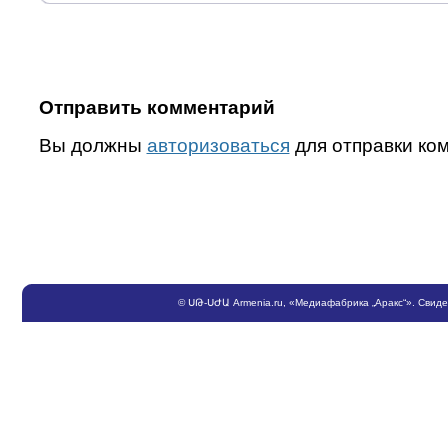
Отправить комментарий
Вы должны
авторизоваться
для отправки ко
©
ՍԹ
-
ՍԺԱ
Armenia.ru
, «Медиафабрика „Аракс“». Свид