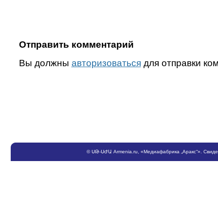
Отправить комментарий
Вы должны
авторизоваться
для отправки ко
©
ՍԹ
-
ՍԺԱ
Armenia.ru
, «Медиафабрика „Аракс“». Свид