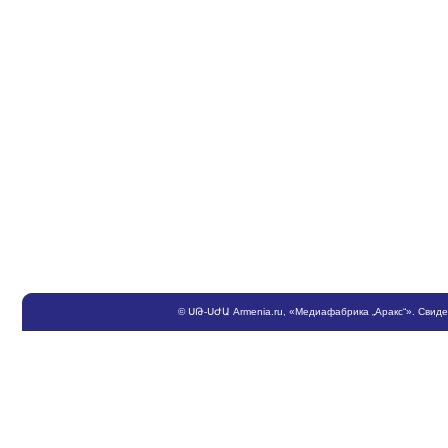
©
ՍԹ
-
ՍԺԱ
Armenia.ru
, «Медиафабрика „Аракс“». Свид