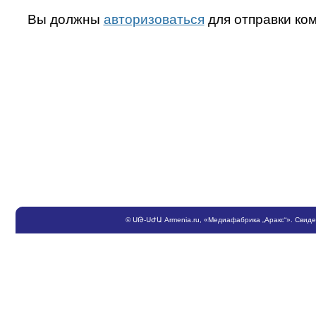
Вы должны
авторизоваться
для отправки ко
©
ՍԹ
-
ՍԺԱ
Armenia.ru
, «Медиафабрика „Аракс“». Свид