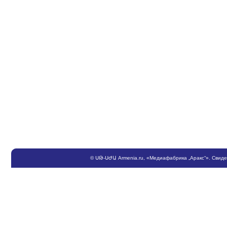
©
ՍԹ
-
ՍԺԱ
Armenia.ru
, «Медиафабрика „Аракс“». Свид