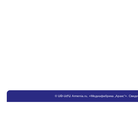
©
ՍԹ
-
ՍԺԱ
Armenia.ru
, «Медиафабрика „Аракс“». Свид