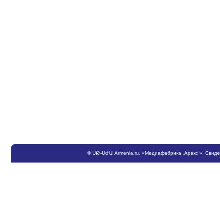
©
ՍԹ
-
ՍԺԱ
Armenia.ru
, «Медиафабрика „Аракс“». Свид