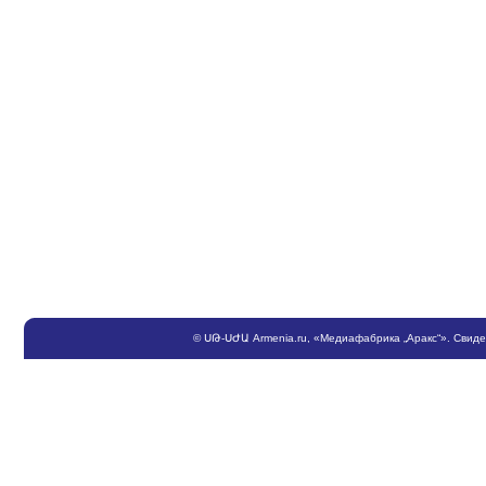
©
ՍԹ
-
ՍԺԱ
Armenia.ru
, «Медиафабрика „Аракс“». Свид